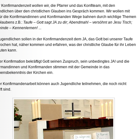
r Konfirmandenzeit wollen wir, die Pfarrer und das Konfiteam, mit den
dlichen über den christlichen Glauben ins Gespräch kommen. Wir wollen mit
für die Konfirmandinnen und Konfirmanden Wege bahnen durch wichtige Themen
laubens z.B.:
Taufe – Gott sagt JA zu dir; Abendmahl – versöhnt an Jesu Tisch;
inde – Kennenlernen!
...
ugendlichen sollen in der Konfirmandenzeit dem JA, das Gott bei unserer Taufe
ochen hat, näher kommen und erfahren, was der christliche Glaube für ihr Leben
uten kann.
er Konfirmation bekräftigt Gott seinen Zuspruch, sein unbedingtes JA! und die
rmandinnen und Konfirmanden stimmen mit der Gemeinde in das
ensbekenntnis der Kirchen ein.
r Konfirmandenarbeit können auch Jugendliche teilnehmen, die noch nicht
ft sind.