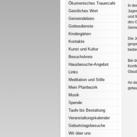
Ökumenisches Trauercafé
In de
Geistliches Wort
Jugen
und 
Gemeindebüro
des G
Gottesdienste
Geme
Kindergärten
Die J
Kontakte
gespr
Kunst und Kultur
bede
Besuchskreis
Bei d
Hausbesuche-Angebot
Konfi
Glaub
Links
Meditation und Stille
An de
Mein Pfarrbezirk
getau
Musik
Spende
Taufe bis Bestattung
Veranstaltungskalender
Geburtstagsbesuche
Wir über uns