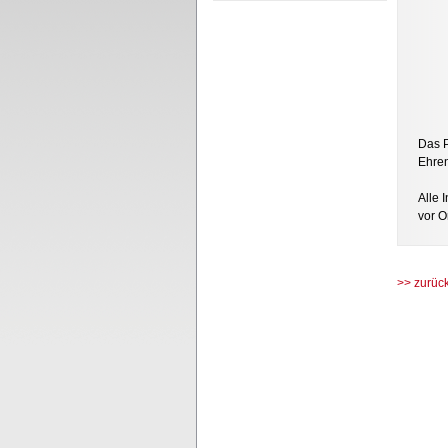
Das P
Ehren
Alle 
vor O
>> zurüc