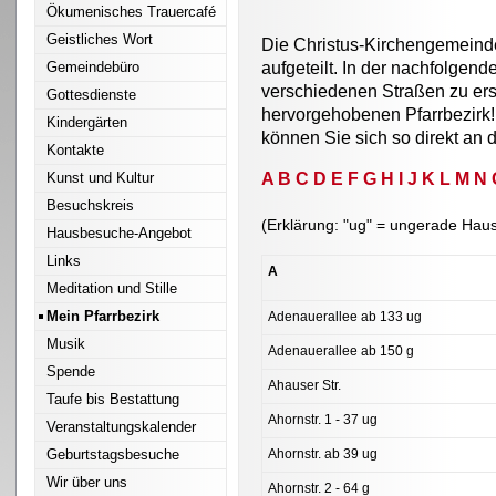
Ökumenisches Trauercafé
Geistliches Wort
Die Christus-Kirchengemeinde 
Gemeindebüro
aufgeteilt. In der nachfolgend
verschiedenen Straßen zu erse
Gottesdienste
hervorgehobenen Pfarrbezirk
Kindergärten
können Sie sich so direkt an
Kontakte
Kunst und Kultur
A
B
C
D
E
F
G
H
I J K
L
M
N
Besuchskreis
(Erklärung: "ug" = ungerade Ha
Hausbesuche-Angebot
Links
A
Meditation und Stille
Mein Pfarrbezirk
Adenauerallee ab 133 ug
Musik
Adenauerallee ab 150 g
Spende
Ahauser Str.
Taufe bis Bestattung
Ahornstr. 1 - 37 ug
Veranstaltungskalender
Geburtstagsbesuche
Ahornstr. ab 39 ug
Wir über uns
Ahornstr. 2 - 64 g