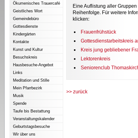
Ökumenisches Trauercafé
Eine Auflistung aller Gruppen
Geistliches Wort
Reihenfolge. Für weitere Info
Gemeindebüro
klicken:
Gottesdienste
Frauenfrühstück
Kindergärten
Gottesdienstarbeitskreis 
Kontakte
Kunst und Kultur
Kreis jung gebliebener F
Besuchskreis
Lektorenkreis
Hausbesuche-Angebot
Seniorenclub Thomaskirc
Links
Meditation und Stille
Mein Pfarrbezirk
>> zurück
Musik
Spende
Taufe bis Bestattung
Veranstaltungskalender
Geburtstagsbesuche
Wir über uns