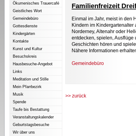
Ökumenisches Trauercafé
Familienfreizeit Drei
Geistliches Wort
Gemeindebüro
Einmal im Jahr, meist in den 
Kindern im Kindergartenalter 
Gottesdienste
Norderney, Altenahr oder Hell
Kindergärten
entdecken, spielen, Ausflüge 
Kontakte
Geschichten hören und spiel
Kunst und Kultur
Nähere Informationen erhalte
Besuchskreis
Gemeindebüro
Hausbesuche-Angebot
Links
Meditation und Stille
Mein Pfarrbezirk
Musik
>> zurück
Spende
Taufe bis Bestattung
Veranstaltungskalender
Geburtstagsbesuche
Wir über uns