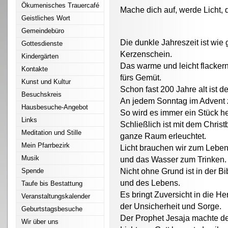
Ökumenisches Trauercafé
Mache dich auf, werde Licht, 
Geistliches Wort
Gemeindebüro
Die dunkle Jahreszeit ist wie
Gottesdienste
Kerzenschein.
Kindergärten
Das warme und leicht flackernd
Kontakte
fürs Gemüt.
Kunst und Kultur
Schon fast 200 Jahre alt ist d
Besuchskreis
An jedem Sonntag im Advent 
Hausbesuche-Angebot
So wird es immer ein Stück he
Links
Schließlich ist mit dem Chris
Meditation und Stille
ganze Raum erleuchtet.
Mein Pfarrbezirk
Licht brauchen wir zum Leben
Musik
und das Wasser zum Trinken.
Spende
Nicht ohne Grund ist in der B
und des Lebens.
Taufe bis Bestattung
Es bringt Zuversicht in die H
Veranstaltungskalender
der Unsicherheit und Sorge.
Geburtstagsbesuche
Der Prophet Jesaja machte d
Wir über uns