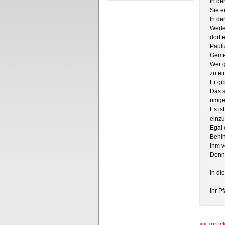
in der
Sie e
In de
Weder
dort 
Paulu
Gemei
Wer g
zu ei
Er gi
Das s
umge
Es is
einzu
Egal 
Behin
ihm v
Denn 
In d
Ihr P
>> zurüc