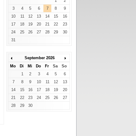
1
2
3
4
5
6
7
8
9
10
11
12
13
14
15
16
17
18
19
20
21
22
23
24
25
26
27
28
29
30
31
September 2026
Mo
Di
Mi
Do
Fr
Sa
So
1
2
3
4
5
6
7
8
9
10
11
12
13
14
15
16
17
18
19
20
21
22
23
24
25
26
27
28
29
30