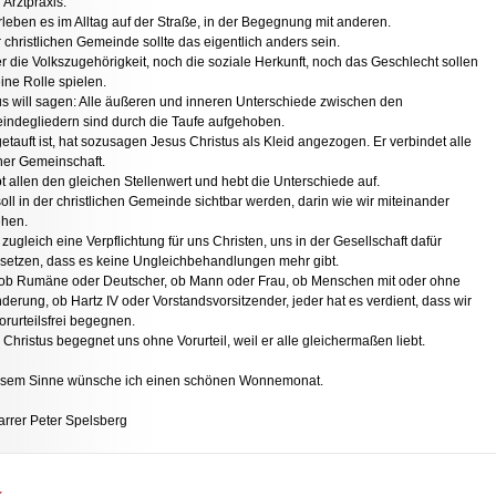
 Arztpraxis.
rleben es im Alltag auf der Straße, in der Begegnung mit anderen.
r christlichen Gemeinde sollte das eigentlich anders sein.
 die Volkszugehörigkeit, noch die soziale Herkunft, noch das Geschlecht sollen
eine Rolle spielen.
s will sagen: Alle äußeren und inneren Unterschiede zwischen den
ndegliedern sind durch die Taufe aufgehoben.
etauft ist, hat sozusagen Jesus Christus als Kleid angezogen. Er verbindet alle
ner Gemeinschaft.
bt allen den gleichen Stellenwert und hebt die Unterschiede auf.
oll in der christlichen Gemeinde sichtbar werden, darin wie wir miteinander
hen.
t zugleich eine Verpflichtung für uns Christen, uns in der Gesellschaft dafür
setzen, dass es keine Ungleichbehandlungen mehr gibt.
ob Rumäne oder Deutscher, ob Mann oder Frau, ob Menschen mit oder ohne
derung, ob Hartz IV oder Vorstandsvorsitzender, jeder hat es verdient, dass wir
orurteilsfrei begegnen.
Christus begegnet uns ohne Vorurteil, weil er alle gleichermaßen liebt.
iesem Sinne wünsche ich einen schönen Wonnemonat.
farrer Peter Spelsberg
k