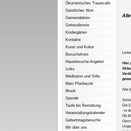
Ökumenisches Trauercafé
Geistliches Wort
All
Gemeindebüro
Gottesdienste
Kindergärten
Kontakte
Kunst und Kultur
Lieb
Besuchskreis
Hausbesuche-Angebot
Hier 
Skla
Links
Verbi
Meditation und Stille
gewo
Mein Pfarrbezirk
Alle 
Musik
Spende
Schön
Taufe bis Bestattung
Die E
- in 
Veranstaltungskalender
Ob Ma
Geburtstagsbesuche
Ganz 
Ungle
Wir über uns