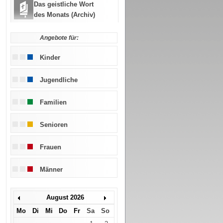
Das geistliche Wort
des Monats (Archiv)
Angebote für:
Kinder
Jugendliche
Familien
Senioren
Frauen
Männer
August 2026
Mo
Di
Mi
Do
Fr
Sa
So